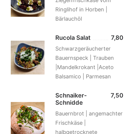
Ziegenfrischkäse vom
Ringlihof in Horben |
Bärlauchöl
Rucola Salat
7,80
Schwarzgeräucherter
Bauernspeck | Trauben
|Mandelkrokant |Aceto
Balsamico | Parmesan
Schnaiker-
7,50
Schnidde
Bauernbrot | angemachter
Frischkäse |
halbgetrocknete