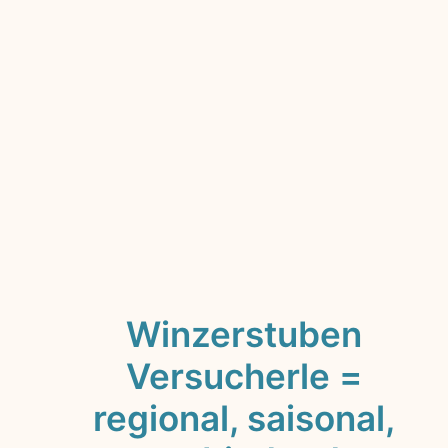
Willkommen
in
den
Markgräfler
Winzerstuben,
Heimat
der
einzigartigen
Winzerstuben
Versucherle.
Zu
unserem
75
jährigem
Winzerstuben
Versucherle =
regional, saisonal,