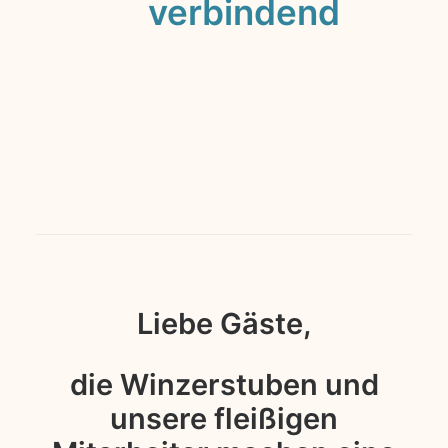
verbindend
Unter
der
Führung
von
Jörg
Calvis
und
seinem
talentierten
Küchenteam,
entstehen
kleine
Gerichte
aus
traditionellen
Rezepten
mit
einem
Liebe Gäste,
die Winzerstuben und
unsere fleißigen