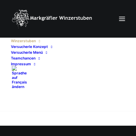
Winzerstuben
Versucherle Konzept
Versucherle Menü
Teamchancen
Impressum
Search